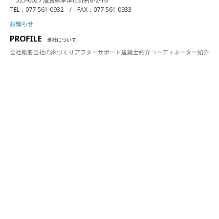
〒525-0027 滋賀県草津市野村8-2-16
TEL：077-561-0932 / FAX：077-561-0933
お知らせ
PROFILE
当社について
会社概要
当社の家づくり
アフターサポート
建築士紹介
コーディネーター紹介
アドバイザー紹介
PLAN/SPEC
プラン・性能
仕様・性能
WORKS
建築実績
ALL
SUBLIME STYLE
CLEVERLY HOME
CRAFT
平屋
ビルトインガレージ
カリフォルニア
リノベーション
シンプルモダン
SNS
instagram
Youtube
GROUP