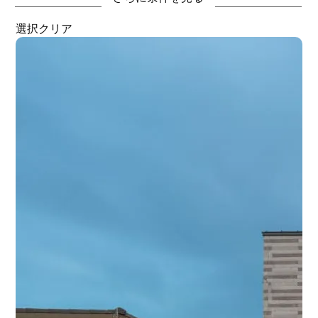
ジャパンデイ
リゾート
選択クリア
シャビーシック
アーバンナチュラル
事業用用途
カフェ
クリニック
ショップ
施設